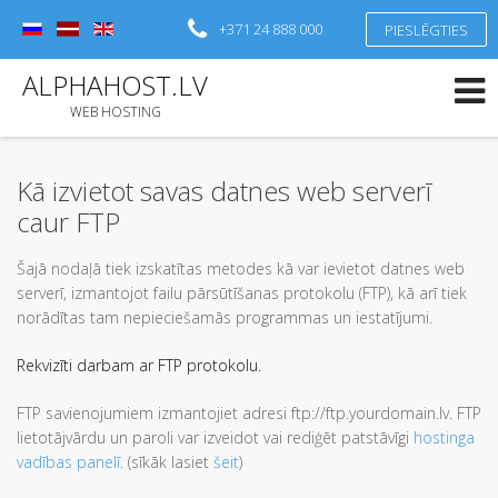
+371 24 888 000
PIESLĒGTIES
Pieslēgties
vai
Reģistrēties
ALPHAHOST.LV
Lietotāja vārds
WEB HOSTING
Parole
Kā izvietot savas datnes web serverī
Atcerēties mani
caur FTP
Aizmirsāt paroli?
Šajā nodaļā tiek izskatītas metodes kā var ievietot datnes web
Aizmirsāt savu lietotāja vārdu?
serverī, izmantojot failu pārsūtīšanas protokolu (FTP), kā arī tiek
norādītas tam nepieciešamās programmas un iestatījumi.
Rekvizīti darbam ar FTP protokolu.
FTP savienojumiem izmantojiet adresi ftp://ftp.yourdomain.lv. FTP
lietotājvārdu un paroli var izveidot vai rediģēt patstāvīgi
hostinga
vadības panelī
. (sīkāk lasiet
šeit
)