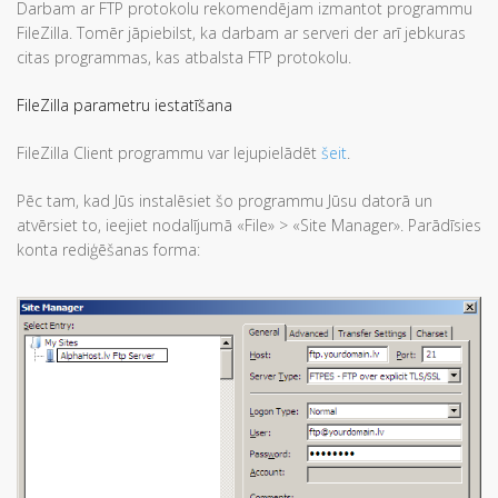
Darbam ar FTP protokolu rekomendējam izmantot programmu
FileZilla. Tomēr jāpiebilst, ka darbam ar serveri der arī jebkuras
citas programmas, kas atbalsta FTP protokolu.
FileZilla parametru iestatīšana
FileZilla Client programmu var lejupielādēt
šeit
.
Pēc tam, kad Jūs instalēsiet šo programmu Jūsu datorā un
atvērsiet to, ieejiet nodalījumā «File» > «Site Manager». Parādīsies
konta rediģēšanas forma: