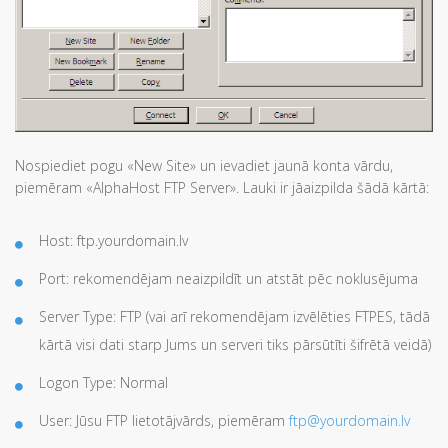
Nospiediet pogu «New Site» un ievadiet jaunā konta vārdu,
piemēram «AlphaHost FTP Server». Lauki ir jāaizpilda šādā kārtā:
Host: ftp.yourdomain.lv
Port: rekomendējam neaizpildīt un atstāt pēc noklusējuma
Server Type: FTP (vai arī rekomendējam izvēlēties FTPES, tādā
kārtā visi dati starp Jums un serveri tiks pārsūtīti šifrētā veidā)
Logon Type: Normal
User: Jūsu FTP lietotājvārds, piemēram
ftp@yourdomain.lv