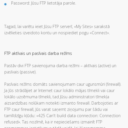
Password: Jūsu FTP lietotāja parole.
Tagad, lai varētu ieiet Jūsu FTP serverī, «My Sites» sarakstā
izvēlieties izveidoto kontu un nospiediet pogu «Connect».
FTP aktīvais un pasīvais darba režīms
Pastāv divi FTP savienojuma darba režīmi – aktīvais (active) un
pasīvais (passive).
Pasīvais režīms domāts savienojumam caur ugunsmūri (firewall).
Ja Jūs strādājiet ar Internet caur lokālo mājas tīmekli vai caur
lokālo uzņēmuma tīmekli, tad Jūsu administratori tīmekļa
aizsardzības nolūkam noteikti izmanto firewall. Darbojoties ar
FTP caur firewall, Jūs varat saņemt ziņojumu par šādu vai
tamlīdzīgu kļūdu: «425 Can't build data connection: Connection
refused». Tas nozīmē, ka ir nepieciešams izmainīt FTP