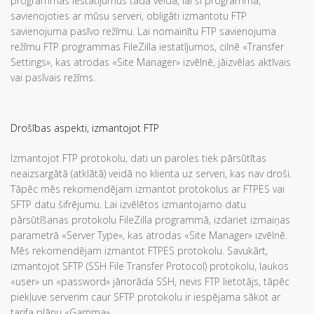
programmas iestatījumus tādā veidā, lai šī programma,
savienojoties ar mūsu serveri, obligāti izmantotu FTP
savienojuma pasīvo režīmu. Lai nomainītu FTP savienojuma
režīmu FTP programmas FileZilla iestatījumos, cilnē «Transfer
Settings», kas atrodas «Site Manager» izvēlnē, jāizvēlas aktīvais
vai pasīvais režīms.
Drošības aspekti, izmantojot FTP
Izmantojot FTP protokolu, dati un paroles tiek pārsūtītas
neaizsargātā (atklātā) veidā no klienta uz serveri, kas nav droši.
Tāpēc mēs rekomendējam izmantot protokolus ar FTPES vai
SFTP datu šifrējumu. Lai izvēlētos izmantojamo datu
pārsūtīšanas protokolu FileZilla programmā, izdariet izmaiņas
parametrā «Server Type», kas atrodas «Site Manager» izvēlnē.
Mēs rekomendējam izmantot FTPES protokolu. Savukārt,
izmantojot SFTP (SSH File Transfer Protocol) protokolu, laukos
«user» un «password» jānorāda SSH, nevis FTP lietotājs, tāpēc
piekļuve serverim caur SFTP protokolu ir iespējama sākot ar
tarifa plānu «Gamma»