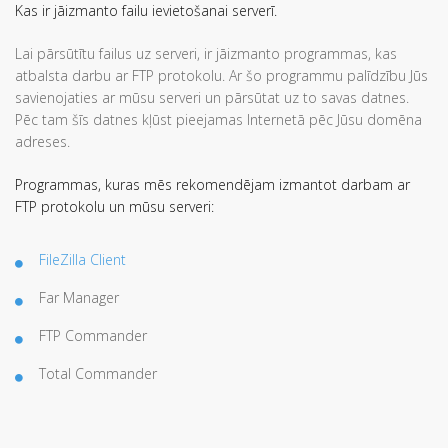
Kas ir jāizmanto failu ievietošanai serverī.
Lai pārsūtītu failus uz serveri, ir jāizmanto programmas, kas
atbalsta darbu ar FTP protokolu. Ar šo programmu palīdzību Jūs
savienojaties ar mūsu serveri un pārsūtat uz to savas datnes.
Pēc tam šīs datnes kļūst pieejamas Internetā pēc Jūsu domēna
adreses.
Programmas, kuras mēs rekomendējam izmantot darbam ar
FTP protokolu un mūsu serveri:
FileZilla Client
Far Manager
FTP Commander
Total Commander