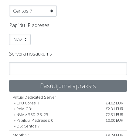
Papildu IP adreses
Servera nosaukums
Pasūtījuma apraksts
Virtual Dedicated Server
» CPU Cores: 1
€4.62 EUR
» RAM GB: 1
€2.31 EUR
» NVMe SSD GB: 25
€2.31 EUR
» Papildu IP adreses: 0
€0.00 EUR
» OS: Centos 7
Monthly :
€9.24 EUR