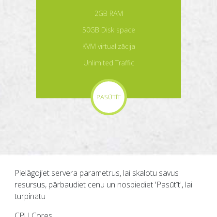
2GB RAM
50GB Disk space
KVM virtualizācija
Unlimited Traffic
PASŪTĪT
Pielāgojiet servera parametrus, lai skalotu savus
resursus, pārbaudiet cenu un nospiediet 'Pasūtīt', lai
turpinātu
CPU Cores