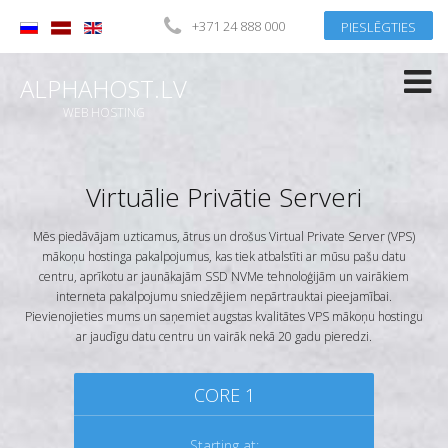
+371 24 888 000
PIESLĒGTIES
Pieslēgties
vai
Reģistrēties
ALPHAHOST.LV
Lietotāja vārds
WEB HOSTING
Parole
Virtuālie Privātie Serveri
Atcerēties mani
Mēs piedāvājam uzticamus, ātrus un drošus Virtual Private Server (VPS)
Aizmirsāt paroli?
mākoņu hostinga pakalpojumus, kas tiek atbalstīti ar mūsu pašu datu
Aizmirsāt savu lietotāja vārdu?
centru, aprīkotu ar jaunākajām SSD NVMe tehnoloģijām un vairākiem
interneta pakalpojumu sniedzējiem nepārtrauktai pieejamībai.
Pievienojieties mums un saņemiet augstas kvalitātes VPS mākoņu hostingu
ar jaudīgu datu centru un vairāk nekā 20 gadu pieredzi.
CORE 1
Starting at: