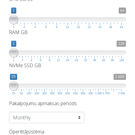
1
64
1
2
4
6
8
12
16
24
32
48
64
RAM GB
1
128
1
2
4
6
8
12
16
24
32
48
64
96
128
NVMe SSD GB
25
2 000
25
50
100
200
300
400
500
600
700
800
900
1 000
1 250
2 000
Pakalpojumu apmaksas periods
Operētājsistēma