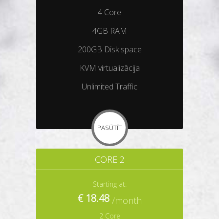
4 Core
4GB RAM
200GB Disk space
KVM virtualizācija
Unlimited Traffic
PASŪTĪT
CORE 2
Starting at:
€ 18.48
/month
2 Core