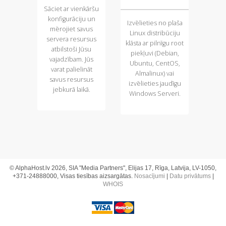
Sāciet ar vienkāršu
konfigurāciju un
Izvēlieties no plaša
mērojiet savus
Linux distribūciju
servera resursus
klāsta ar pilnīgu root
atbilstoši Jūsu
piekļuvi (Debian,
vajadzībam. Jūs
Ubuntu, CentOS,
varat palielināt
Almalinux) vai
savus resursus
izvēlieties jaudīgu
jebkurā laikā.
Windows Serveri.
© AlphaHost.lv 2026, SIA "Media Partners", Elijas 17, Rīga, Latvija, LV-1050,
+371-24888000, Visas tiesības aizsargātas.
Nosacījumi
|
Datu privātums
|
WHOIS