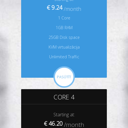
€ 9.24
/month
1 Core
1GB RAM
25GB Disk space
KVM virtualizācija
Unlimited Traffic
PASŪTĪT
CORE 4
Starting at:
€ 46.20
/month