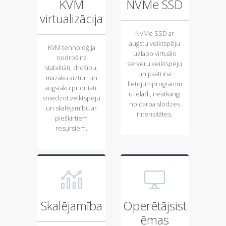
KVM
NVMe SSD
virtualizācija
NVMe SSD ar
augstu veiktspēju
KVM tehnoloģija
uzlabo virtuālo
nodrošina
serveru veiktspēju
stabilitāti, drošību,
un paātrina
mazāku aizturi un
lietojumprogramm
augstāku prioritāti,
u ielādi, neatkarīgi
sniedzot veiktspēju
no darba slodzes
un skalējamību ar
intensitātes.
piešķirtiem
resursiem.
Skalējamība
Operētājsist
ēmas