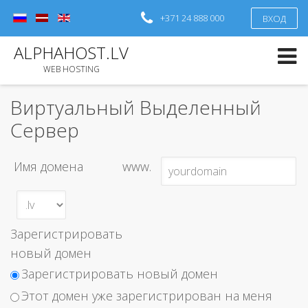
+371 24 888 000
ВХОД
Вход
или
Зарегистрироваться
ALPHAHOST.LV
Логин
WEB HOSTING
Пароль
Виртуальный Выделенный
Сервер
Запомнить меня
Забыли пароль?
Имя домена
www.
Забыли логин?
Зарегистрировать
новый домен
Зарегистрировать новый домен
Этот домен уже зарегистрирован на меня